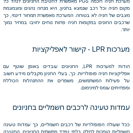
מערכת חניה חכמה PGS מאפשרת לחטיבת החניונים לנהל כל
מקום חניה וכל רכב שנמצא בחניון. היא מנחה נהגים ומצמצמת
מצבים של חניה לא בטוחה. המערכת מאפשרת תמחור דינמי, כך
שרכבים החונים במקומות חניה פחות נוחים יחויבו במחיר נמוך
יותר.
מערכות LPR - קישור לאפליקציות
הודות למערכות LPR, החניונים עובדים באופן שוטף עם
אפליקציות חניה פופולריות. כך, בעלי החניון מקבלים מידע חשוב
על פעילות המשתמשים, משפרים את ההתנהלות הכוללת
ומפחיתים עומס למינימום.
עמדות טעינה לרכבים חשמליים בחניונים
ככל שעולה הפופולריות של רכבים חשמליים, כך עמדות טעינה
חשמליות הופכות לחלק בלתי נפרד מתשתית החניונים. החטיבה