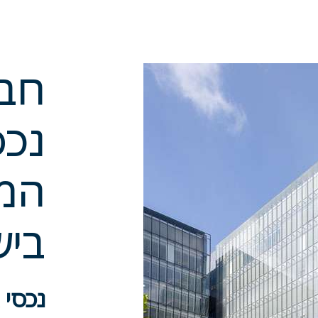
חבר
נכס
המו
ביש
נכסי 