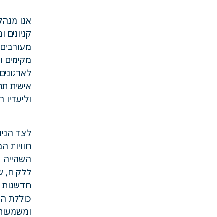
אנו מנהל
קניונים ו
מעורבים, 
לארגונים
אישית תח
וליעדיו ה
לצד הניה
חוויות ה
השהייה ב
ללקוח, ש
חדשנות ו
כוללת המ
ומשמעותי